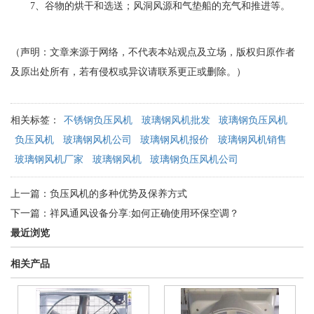
7、谷物的烘干和选送；风洞风源和气垫船的充气和推进等。
（声明：文章来源于网络，不代表本站观点及立场，版权归原作者
及原出处所有，若有侵权或异议请联系更正或删除。）
相关标签：
不锈钢负压风机
玻璃钢风机批发
玻璃钢负压风机
负压风机
玻璃钢风机公司
玻璃钢风机报价
玻璃钢风机销售
玻璃钢风机厂家
玻璃钢风机
玻璃钢负压风机公司
上一篇：
负压风机的多种优势及保养方式
下一篇：
祥风通风设备分享:如何正确使用环保空调？
最近浏览
相关产品