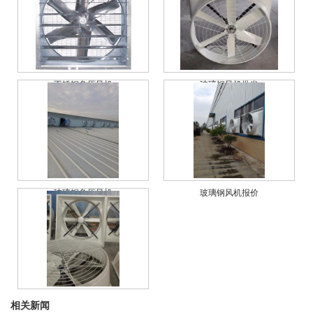
不锈钢负压风机
玻璃钢风机批发
玻璃钢负压风机
玻璃钢风机报价
玻璃钢风机销售
相关新闻